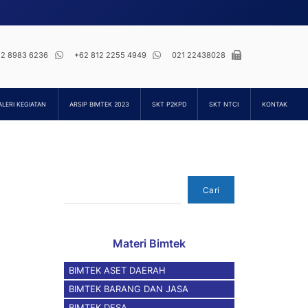
12 8983 6236
+62 812 2255 4949
021 22438028
ALERI KEGIATAN
ARSIP BIMTEK 2023
SKT P2KPD
SKT NTCI
KONTAK
Cari
Cari
Materi Bimtek
BIMTEK ASET DAERAH
BIMTEK BARANG DAN JASA
BIMTEK DESA