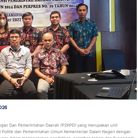
2026
angan Dan Pemerintahan Daerah (P2KPD) yang merupakan unit
ral Politik dan Pemerintahan Umum Kementerian Dalam Negeri dengan
as dalam melaksanakan pendidikan, pelatihan teknis dan fungsional