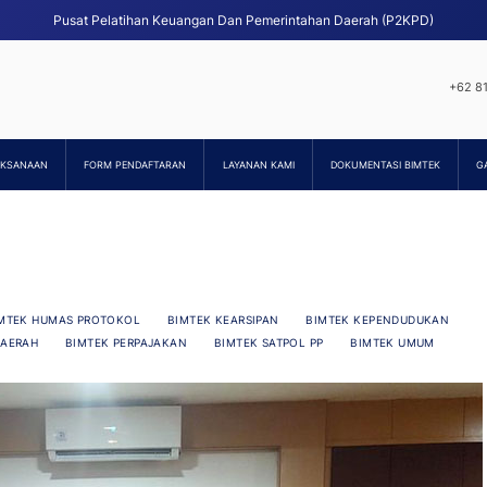
Pusat Pelatihan Keuangan Dan Pemerintahan Daerah (P2KPD)
+62 8
AKSANAAN
FORM PENDAFTARAN
LAYANAN KAMI
DOKUMENTASI BIMTEK
G
MTEK HUMAS PROTOKOL
BIMTEK KEARSIPAN
BIMTEK KEPENDUDUKAN
DAERAH
BIMTEK PERPAJAKAN
BIMTEK SATPOL PP
BIMTEK UMUM