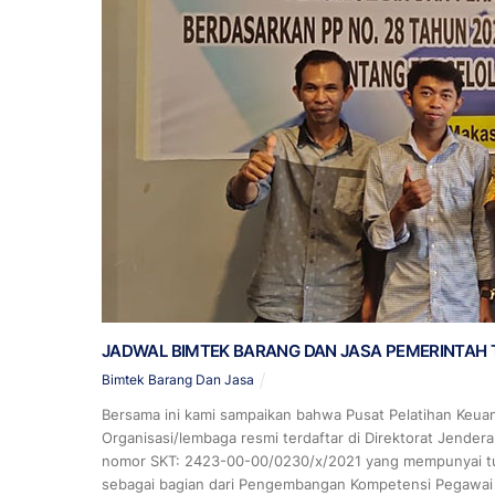
JADWAL BIMTEK BARANG DAN JASA PEMERINTAH 
Bimtek Barang Dan Jasa
Bersama ini kami sampaikan bahwa Pusat Pelatihan Keu
Organisasi/lembaga resmi terdaftar di Direktorat Jende
nomor SKT: 2423-00-00/0230/x/2021 yang mempunyai tug
sebagai bagian dari Pengembangan Kompetensi Pegawai Ap