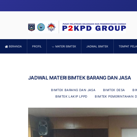
Skip
to
content
BERANDA
PROFIL
MATERI BIMTEK
JADWAL BIMTEK
TEMPAT PEL
JADWAL MATERI BIMTEK BARANG DAN JASA
BIMTEK BARANG DAN JASA
BIMTEK DESA
BI
BIMTEK LAKIP LPPD
BIMTEK PEMERINTAHAN 