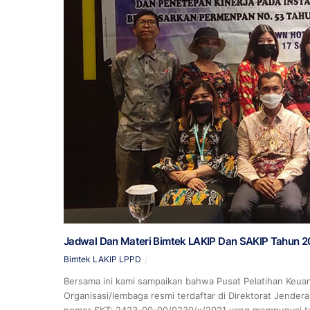
Jadwal Dan Materi Bimtek LAKIP Dan SAKIP Tahun 
Bimtek LAKIP LPPD
Bersama ini kami sampaikan bahwa Pusat Pelatihan Keu
Organisasi/lembaga resmi terdaftar di Direktorat Jende
nomor SKT: 2423-00-00/0230/x/2021 yang mempunyai tug