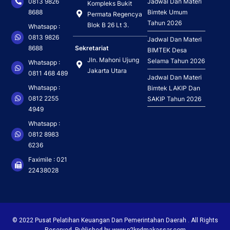
0813 9826
Jadwal Dan Materi
Kompleks Bukit
8688
Bimtek Umum
Permata Regencya
Tahun 2026
Blok B 26 Lt 3.
Whatsapp :
0813 9826
Jadwal Dan Materi
Sekretariat
8688
BIMTEK Desa
Jln. Mahoni Ujung
Selama Tahun 2026
Whatsapp :
Jakarta Utara
0811 468 489
Jadwal Dan Materi
Whatsapp :
Bimtek LAKIP Dan
0812 2255
SAKIP Tahun 2026
4949
Whatsapp :
0812 8983
6236
Faximile : 021
22438028
© 2022 Pusat Pelatihan Keuangan Dan Pemerintahan Daerah . All Rights