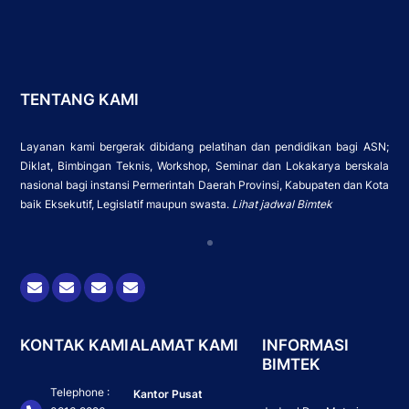
TENTANG KAMI
Layanan kami bergerak dibidang pelatihan dan pendidikan bagi ASN;
Diklat, Bimbingan Teknis, Workshop, Seminar dan Lokakarya berskala
nasional bagi instansi Permerintah Daerah Provinsi, Kabupaten dan Kota
baik Eksekutif, Legislatif maupun swasta.
Lihat jadwal Bimtek
Icon
Icon
Icon
Icon
label
label
label
label
KONTAK KAMI
ALAMAT KAMI
INFORMASI
BIMTEK
Telephone :
Kantor Pusat